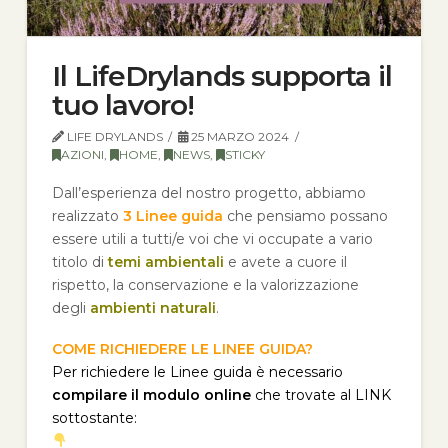
Il LifeDrylands supporta il
tuo lavoro!
LIFE DRYLANDS
25 MARZO 2024
AZIONI
,
HOME
,
NEWS
,
STICKY
Dall’esperienza del nostro progetto, abbiamo
realizzato
3
Linee guida
che pensiamo possano
essere utili a tutti/e voi che vi occupate a vario
titolo di
temi ambientali
e avete a cuore il
rispetto, la conservazione e la valorizzazione
degli
ambienti naturali
.
COME RICHIEDERE LE LINEE GUIDA?
Per richiedere le Linee guida è necessario
compilare il modulo online
che trovate al LINK
sottostante: