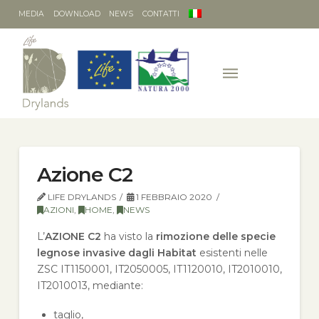
MEDIA
DOWNLOAD
NEWS
CONTATTI
Azione C2
LIFE DRYLANDS
1 FEBBRAIO 2020
AZIONI
,
HOME
,
NEWS
L’
AZIONE C2
ha visto la
rimozione delle specie
legnose invasive
dagli Habitat
esistenti nelle
ZSC IT1150001, IT2050005, IT1120010, IT2010010,
IT2010013, mediante:
taglio,