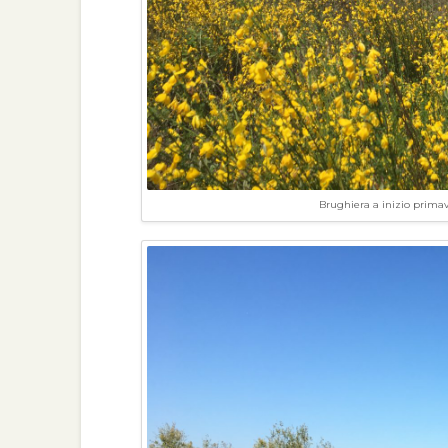
Brughiera a inizio primave