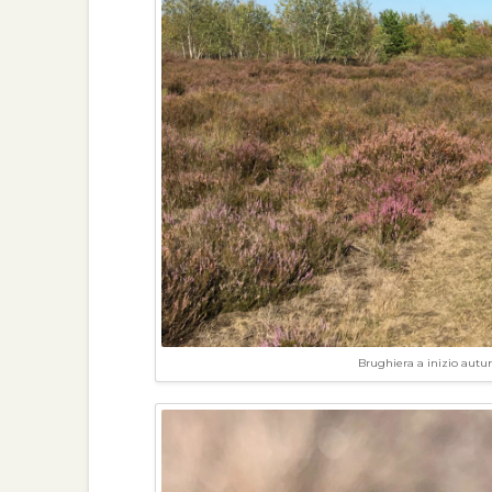
Brughiera a inizio autun