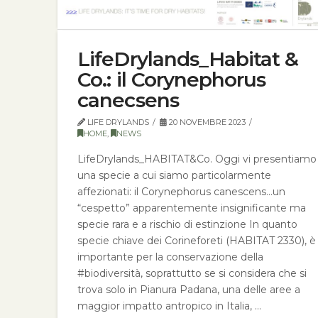
LifeDrylands_Habitat &
Co.: il Corynephorus
canecsens
LIFE DRYLANDS
20 NOVEMBRE 2023
HOME
,
NEWS
LifeDrylands_HABITAT&Co. Oggi vi presentiamo
una specie a cui siamo particolarmente
affezionati: il Corynephorus canescens…un
“cespetto” apparentemente insignificante ma
specie rara e a rischio di estinzione In quanto
specie chiave dei Corineforeti (HABITAT 2330), è
importante per la conservazione della
#biodiversità, soprattutto se si considera che si
trova solo in Pianura Padana, una delle aree a
maggior impatto antropico in Italia, …